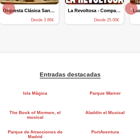
‹
›
Orquesta Clásica Santa Cecilia
La Revoltosa - Compañía Clásicos de la Lírica
Lu
Desde 3.86€
Desde 25.00€
Entradas destacadas
Isla Mágica
Parque Warner
The Book of Mormon, el
Aladdin el Musical
musical
Parque de Atracciones de
PortAventura
Madrid