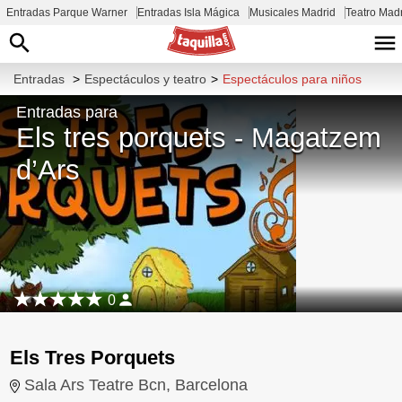
Entradas Parque Warner
Entradas Isla Mágica
Musicales Madrid
Teatro Mad
Entradas
>
Espectáculos y teatro
>
Espectáculos para niños
Entradas para
Els tres porquets - Magatzem
d’Ars
0
Els Tres Porquets
Sala Ars Teatre Bcn, Barcelona