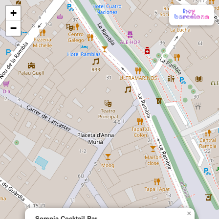
+
−
×
Somnia Cocktail Bar