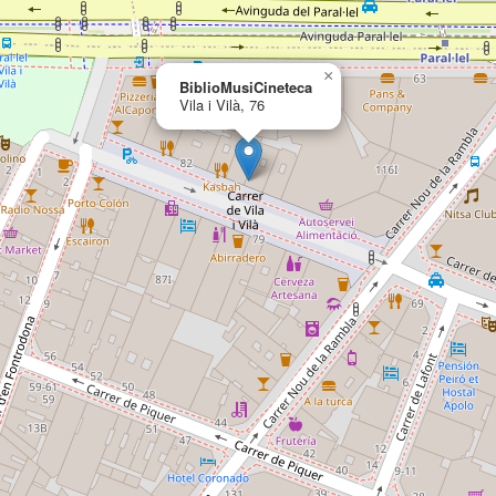
×
BiblioMusiCineteca
Vila i Vilà, 76