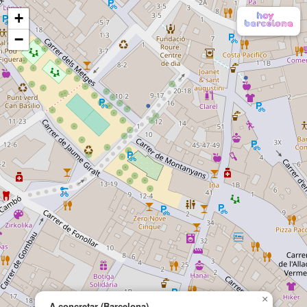
+
−
×
A concretar (Barcelona)