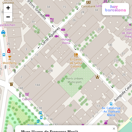
+
−
×
Murs lliures de Francesc Macià