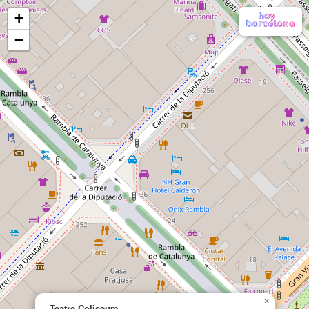
+
−
×
Teatre Coliseum