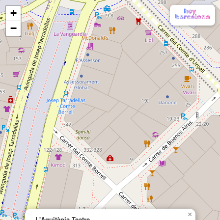
+
−
×
L'Aquitània Teatre