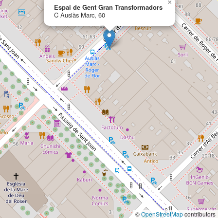
×
Espai de Gent Gran Transformadors
C Ausiàs Marc, 60
©
OpenStreetMap
contributors