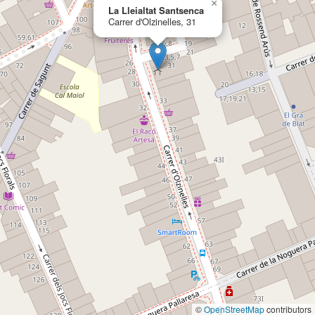
×
La Lleialtat Santsenca
Carrer d'Olzinelles, 31
©
OpenStreetMap
contributors