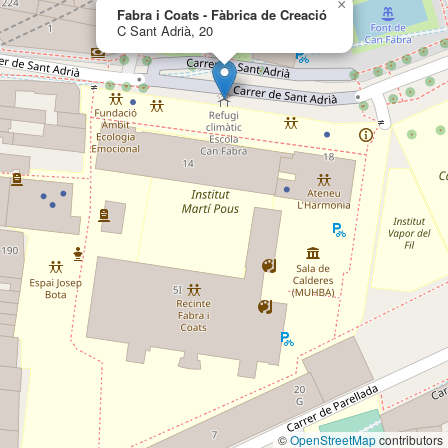
×
Fabra i Coats - Fàbrica de Creació
C Sant Adrià, 20
©
OpenStreetMap
contributors