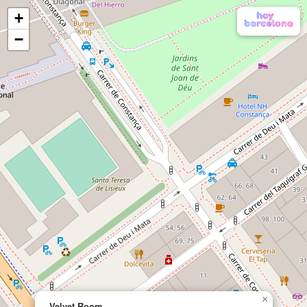
+
−
×
Velvet Room