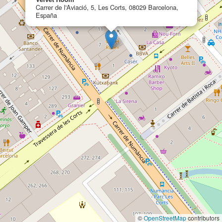
Carrer de l'Aviació, 5, Les Corts, 08029 Barcelona,
España
©
OpenStreetMap
contributors