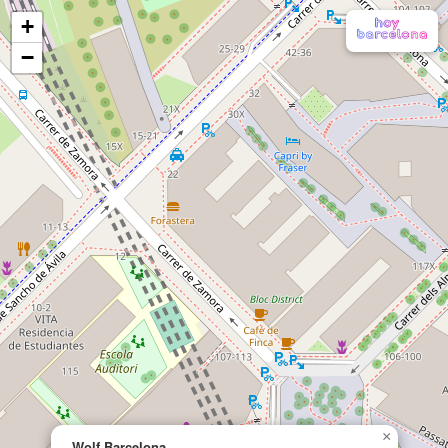
+
−
×
Wolf Barcelona