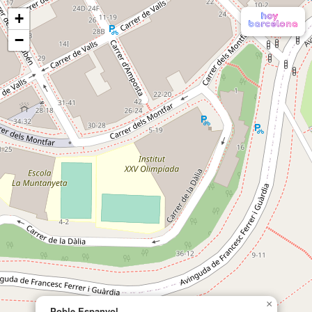
+
−
×
Poble Espanyol